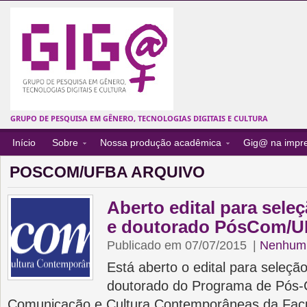
GRUPO DE PESQUISA EM GÊNERO, TECNOLOGIAS DIGITAIS E CULTURA
Início
Sobre
Nossa produção acadêmica
Gig@ na impr
POSCOM/UFBA ARQUIVO
Aberto edital para sele
e doutorado PósCom/
Publicado em 07/07/2015
|
Nenhum 
Está aberto o edital para seleçã
doutorado do Programa de Pós
Comunicação e Cultura Contemporâneas da Fac