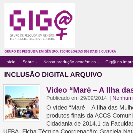
GRUPO DE PESQUISA EM GÊNERO, TECNOLOGIAS DIGITAIS E CULTURA
Início
Sobre
Nossa produção acadêmica
Gig@ na impr
INCLUSÃO DIGITAL ARQUIVO
Vídeo “Maré – A Ilha da
Publicado em 29/09/2014
|
Nenhum 
O vídeo “Maré – A Ilha das Mul
produtos finais da ACCS Comuni
Cidadania de 2014.1 da Faculd
UFBA. Ficha Técnica Coordenação: Graciela Na