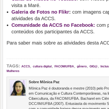
visita a Maré.
Galeria de Fotos no Flikr
:
com imagens cap
atividades da ACCS.
Comunidade da ACCS no Facebook:
com p
conteúdos dos participantes da ACCS.
Para saber mais sobre as atividades desta ACCS
,
,
,
,
,
TAGS:
ACCS
cultura digital
FACOM/UFBA
gênero
GIG@
Inclus
Mulheres
Sobre Mônica Paz
Mônica Paz é doutoranda e mestre (2010) pelo 
em Comunicação e Cultura Contemporâneas, na li
Cibercultura, da FACOM/UFBA. Bacharel em Ciên
DCC/IM/UFBA (2007). Entusiasta do movimento Sof
com a comunidade baiana desse movimento em al