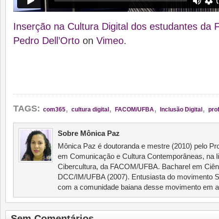
Inserção na Cultura Digital dos estudantes 
Pedro Dell’Orto
on
Vimeo
.
,
,
,
,
TAGS:
com365
cultura digital
FACOM/UFBA
Inclusão Digital
pro
Sobre Mônica Paz
Mônica Paz é doutoranda e mestre (2010) pelo 
em Comunicação e Cultura Contemporâneas, na li
Cibercultura, da FACOM/UFBA. Bacharel em Ciên
DCC/IM/UFBA (2007). Entusiasta do movimento Sof
com a comunidade baiana desse movimento em al
Sem Comentários