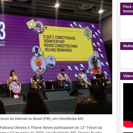
Faça 
femin
Mulhe
Vídeo
órum da Internet no Brasil (FIB), em Uberlândia-MG
abiana Oliveira e Thiane Neves participaram do 13° Fórum da
de maio e 02 de junho de 2023, em Uberlândia-MG. Glenda Dantas