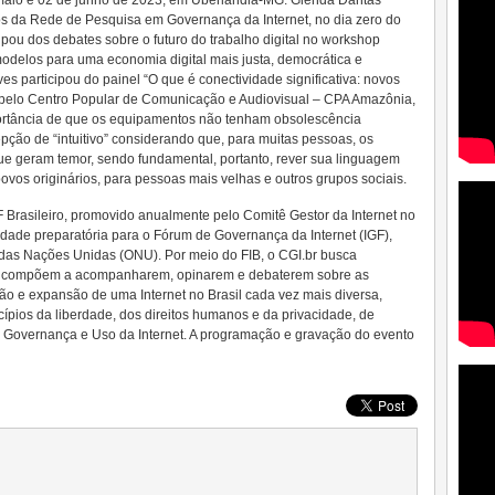
os da Rede de Pesquisa em Governança da Internet, no dia zero do
cipou dos debates sobre o futuro do trabalho digital no workshop
odelos para uma economia digital mais justa, democrática e
es participou do painel “O que é conectividade significativa: novos
 pelo Centro Popular de Comunicação e Audiovisual – CPA Amazônia,
mportância de que os equipamentos não tenham obsolescência
ção de “intuitivo” considerando que, para muitas pessoas, os
que geram temor, sendo fundamental, portanto, rever sua linguagem
ovos originários, para pessoas mais velhas e outros grupos sociais.
GF Brasileiro, promovido anualmente pelo Comitê Gestor da Internet no
idade preparatória para o Fórum de Governança da Internet (IGF),
das Nações Unidas (ONU). Por meio do FIB, o CGI.br busca
e o compõem a acompanharem, opinarem e debaterem sobre as
ão e expansão de uma Internet no Brasil cada vez mais diversa,
cípios da liberdade, dos direitos humanos e da privacidade, de
a Governança e Uso da Internet. A programação e gravação do evento