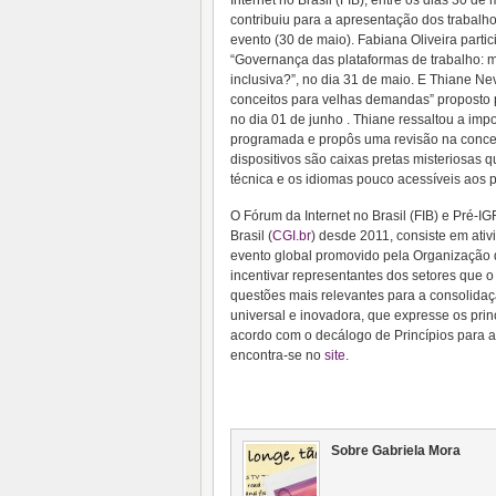
contribuiu para a apresentação dos trabalh
evento (30 de maio). Fabiana Oliveira parti
“Governança das plataformas de trabalho: m
inclusiva?”, no dia 31 de maio. E Thiane Nev
conceitos para velhas demandas” proposto
no dia 01 de junho . Thiane ressaltou a i
programada e propôs uma revisão na concep
dispositivos são caixas pretas misteriosas 
técnica e os idiomas pouco acessíveis aos p
O Fórum da Internet no Brasil (FIB) e Pré-I
Brasil (
CGI.br
) desde 2011, consiste em ativ
evento global promovido pela Organização 
incentivar representantes dos setores qu
questões mais relevantes para a consolidaç
universal e inovadora, que expresse os prin
acordo com o decálogo de Princípios para 
encontra-se no
site
.
Sobre Gabriela Mora