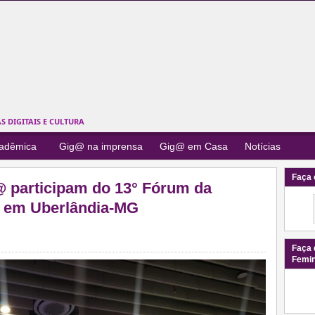
 DIGITAIS E CULTURA
cadêmica
Gig@ na imprensa
Gig@ em Casa
Notícias
Faça 
 participam do 13° Fórum da
), em Uberlândia-MG
Faça 
Femi