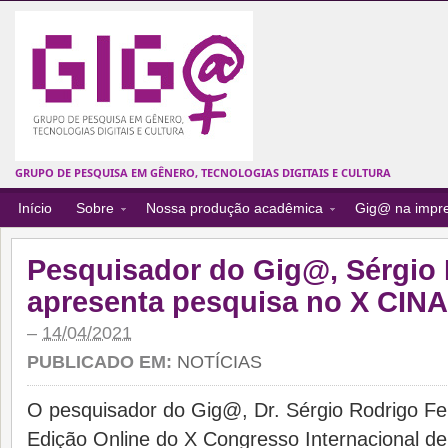
GRUPO DE PESQUISA EM GÊNERO, TECNOLOGIAS DIGITAIS E CULTURA
Início
Sobre
Nossa produção acadêmica
Gig@ na impr
Pesquisador do Gig@, Sérgio 
apresenta pesquisa no X CIN
–
14/04/2021
PUBLICADO EM:
NOTÍCIAS
O pesquisador do Gig@, Dr. Sérgio Rodrigo Ferr
Edição Online do X Congresso Internacional de