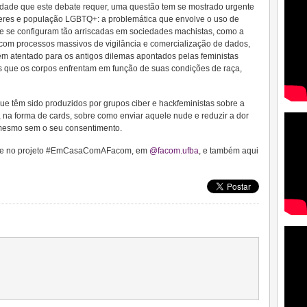
idade que este debate requer, uma questão tem se mostrado urgente
ulheres e população LGBTQ+: a problemática que envolve o uso de
ue se configuram tão arriscadas em sociedades machistas, como a
 com processos massivos de vigilância e comercialização de dados,
m atentado para os antigos dilemas apontados pelas feministas
tas que os corpos enfrentam em função de suas condições de raça,
ue têm sido produzidos por grupos ciber e hackfeministas sobre a
, na forma de cards, sobre como enviar aquele nude e reduzir a dor
 mesmo sem o seu consentimento.
reve no projeto #EmCasaComAFacom, em
@facom.ufba
, e também aqui