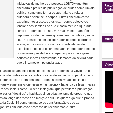
iniciativas de mulheres e pessoas LGBTQ+ que têm
Faça 
encarado a prática de publicação de nudes como um ato
femin
político, como uma forma de assinalar o direito à
autonomia sobre seus corpos. Outras encaram como
experimentos artísticos e os usam com o objetivo de
tensionar os sentidos do que é socialmente etiquetado
como pornográfico. E cada vez mais vemos, também,
depoimentos de mulheres que encaram a publicação de
Mulhe
seus nudes como um ato libertador, de redescoberta e
aceitação de seus corpos e das possibilidades de
exercício do desejar e ser desejada, independentemente
dos estereótipos de beleza, apenas para citar alguns
poucos aspectos envolvendo a temática da sexualidade
que a internet tem potencializado.
Vídeo
didas de isolamento social, por conta da pandemia da Covid-19, o
vio de nudes e outras tantas práticas de sexting (compartilhamento
letrônico) com outra finalidade: como alternativa aos obstáculos
e que – sugerem xs cientistas em uníssono – há ainda de levar meses
 redes sociais como Twitter e Instagram, que permitem a publicação
versos os “desafios” e hashtags vinculadas ao tema do erotismo que
 ao longo dos meses de março e abril. Há quem diga que a própria
a da Covid-19 como um marco de transformação e que as
agonistas em todo esse processo de reconversão cultural.