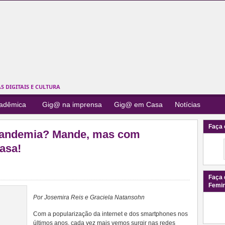
 DIGITAIS E CULTURA
cadêmica
Gig@ na imprensa
Gig@ em Casa
Notícias
Faça 
pandemia? Mande, mas com
asa!
Faça 
Femi
Por Josemira Reis e Graciela Natansohn
Com a popularização da internet e dos smartphones nos
últimos anos, cada vez mais vemos surgir nas redes