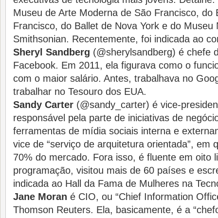
Museu de Arte Moderna de São Francisco, do B
Francisco, do Ballet de Nova York e do Museu 
Smithsonian. Recentemente, foi indicada ao c
Sheryl Sandberg
(@sherylsandberg) é chefe 
Facebook. Em 2011, ela figurava como o funcio
com o maior salário. Antes, trabalhava no Goo
trabalhar no Tesouro dos EUA.
Sandy Carter
(@sandy_carter) é vice-preside
responsável pela parte de iniciativas de negóci
ferramentas de mídia sociais interna e extern
vice de “serviço de arquitetura orientada”, em
70% do mercado. Fora isso, é fluente em oito 
programação, visitou mais de 60 países e escrev
indicada ao Hall da Fama de Mulheres na Tecno
Jane Moran
é CIO, ou “Chief Information Offi
Thomson Reuters. Ela, basicamente, é a “chef