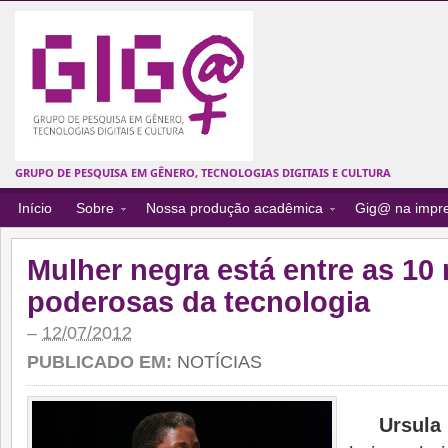
GRUPO DE PESQUISA EM GÊNERO, TECNOLOGIAS DIGITAIS E CULTURA
Início
Sobre
Nossa produção acadêmica
Gig@ na impr
Mulher negra está entre as 10
poderosas da tecnologia
–
12/07/2012
PUBLICADO EM:
NOTÍCIAS
Ursula 