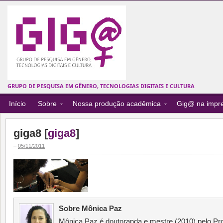
GRUPO DE PESQUISA EM GÊNERO, TECNOLOGIAS DIGITAIS E CULTURA
Início
Sobre
Nossa produção acadêmica
Gig@ na impr
giga8 [
giga8
]
–
05/11/2011
Sobre Mônica Paz
Mônica Paz é doutoranda e mestre (2010) pelo 