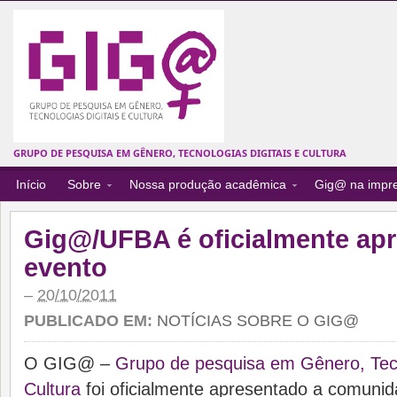
GRUPO DE PESQUISA EM GÊNERO, TECNOLOGIAS DIGITAIS E CULTURA
Início
Sobre
Nossa produção acadêmica
Gig@ na impr
Gig@/UFBA é oficialmente ap
evento
–
20/10/2011
PUBLICADO EM:
NOTÍCIAS SOBRE O GIG@
O GIG@ –
Grupo de pesquisa em Gênero, Tecn
Cultura
foi oficialmente apresentado a comunid