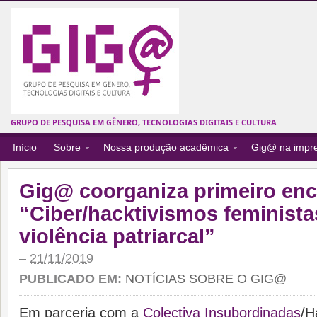
GRUPO DE PESQUISA EM GÊNERO, TECNOLOGIAS DIGITAIS E CULTURA
Início
Sobre
Nossa produção acadêmica
Gig@ na impr
Gig@ coorganiza primeiro enc
“Ciber/hacktivismos feminista
violência patriarcal”
–
21/11/2019
PUBLICADO EM:
NOTÍCIAS SOBRE O GIG@
Em parceria com a
Colectiva Insubordinadas
/H