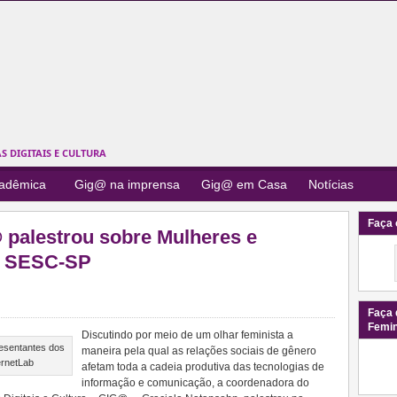
 DIGITAIS E CULTURA
cadêmica
Gig@ na imprensa
Gig@ em Casa
Notícias
Faça 
palestrou sobre Mulheres e
no SESC-SP
Faça 
Femi
Discutindo por meio de um olhar feminista a
resentantes dos
maneira pela qual as relações sociais de gênero
ernetLab
afetam toda a cadeia produtiva das tecnologias de
informação e comunicação, a coordenadora do