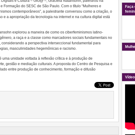
Digitais e Cultura – GIG@ –, Graciela Natansohn, palestrou na
sa e Formação do SESC de São Paulo. Com o título “Mulheres e
Faça 
minismos contemporâneos”, a palestrante conversou como a criação, o
femin
 e a apropriação da tecnologia na internet e na cultura digital está
ansohn explorou a maneira de como os ciberfeminismos latino-
ênero, a raça e a classe como marcadores sociais fundamentais no
, considerando a perspectiva interseccional fundamental para
Mulhe
ologias, masculinidades hegemônicas e racismo.
uma unidade voltada à reflexão crítica e à produção de
e, gestão e mediação culturais. A proposta do Centro de Pesquisa e
ulado entre produção de conhecimento, formação e difusão
Vídeo