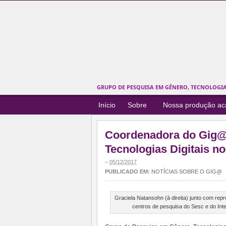
GRUPO DE PESQUISA EM GÊNERO, TECNOLOGIAS
Início
Sobre
Nossa produção a
Coordenadora do Gig@ 
Tecnologias Digitais 
–
05/12/2017
PUBLICADO EM:
NOTÍCIAS SOBRE O GIG@
Graciela Natansohn (à direita) junto com rep
centros de pesquisa do Sesc e do Int