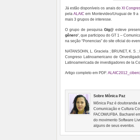
Já estão disponíveis os anais do
XI Congres
pela
ALAIC
em Montevideo/Uruguai de 9 a 1
mais 3 grupos de interesse.
O grupo de pesquisa
Gig@
esteve presen
gênero
“, que participou do GT 1 – Comunica
na seção “Ponencias” do site oficial do even
NATANSOHN, L. Graciela ; BRUNET, K. S. ; PA
Congreso Latinoamericano de Onvestigado
Latinoamericada de investigadores de la C
Artigo completo em PDF:
ALAIC2012_ciberc
Sobre Mônica Paz
Mônica Paz é doutoranda 
Comunicação e Cultura Con
FACOM/UFBA. Bacharel em 
do movimento Software Liv
alguns de seus eventos.