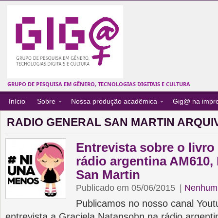
GRUPO DE PESQUISA EM GÊNERO, TECNOLOGIAS DIGITAIS E CULTURA
Início
Sobre
Nossa produção acadêmica
Gig@ na impr
RADIO GENERAL SAN MARTIN ARQUI
Entrevista sobre o livr
rádio argentina AM610,
San Martin
Publicado em 05/06/2015
|
Nenhum 
Publicamos no nosso canal Yout
entrevista a Graciela Natansohn na rádio argent