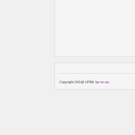
Copyright GIG@ UFBA.
by-nc-sa
.