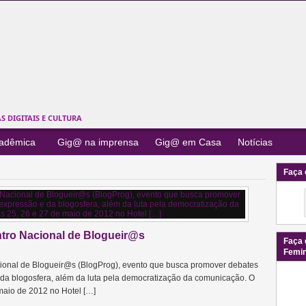
 DIGITAIS E CULTURA
cadêmica
Gig@ na imprensa
Gig@ em Casa
Notícias
Faça 
tro Nacional de Blogueir@s
Faça 
Femi
acional de Blogueir@s (BlogProg), evento que busca promover debates
 da blogosfera, além da luta pela democratização da comunicação. O
 maio de 2012 no Hotel […]