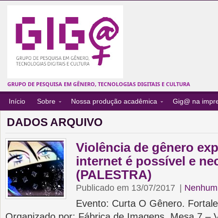
GRUPO DE PESQUISA EM GÊNERO, TECNOLOGIAS DIGITAIS E CULTURA
Início
Sobre
Nossa produção acadêmica
Gig@ na impr
DADOS ARQUIVO
Violência de gênero exp
internet é possível e ne
(PALESTRA)
Publicado em 13/07/2017
|
Nenhum 
Evento: Curta O Gênero. Fortal
Organizado por: Fábrica de Imagens. Mesa 7 – 