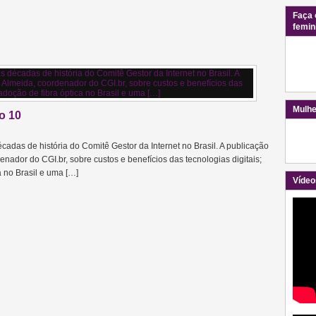
Faça 
femin
Mulhe
ão 10
cadas de história do Comitê Gestor da Internet no Brasil. A publicação
denador do CGI.br, sobre custos e benefícios das tecnologias digitais;
 no Brasil e uma […]
Vídeo