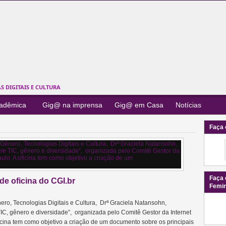
 DIGITAIS E CULTURA
cadêmica
Gig@ na imprensa
Gig@ em Casa
Notícias
Faça 
Faça 
e oficina do CGI.br
Femi
o, Tecnologias Digitais e Cultura, Drª Graciela Natansohn,
 TIC, gênero e diversidade”, organizada pelo Comitê Gestor da Internet
oficina tem como objetivo a criação de um documento sobre os principais