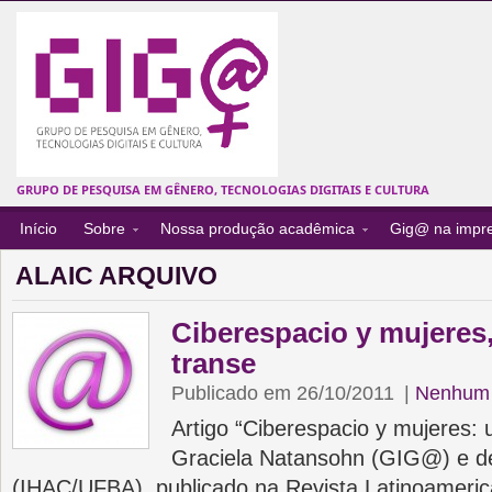
GRUPO DE PESQUISA EM GÊNERO, TECNOLOGIAS DIGITAIS E CULTURA
Início
Sobre
Nossa produção acadêmica
Gig@ na impr
ALAIC ARQUIVO
Ciberespacio y mujeres,
transe
Publicado em 26/10/2011
|
Nenhum 
Artigo “Ciberespacio y mujeres: u
Graciela Natansohn (GIG@) e de
(IHAC/UFBA), publicado na Revista Latinoameric